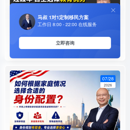
马叔 1对1定制移民方案
工作日 8:00 - 22:00 在线服务
立即咨询
爱尔兰移民身份配置如何帮助孩子冲刺牛津剑
桥？- 办理爱尔兰移民有什么优势？孩子高中阶段
如何进入牛津剑桥通道 - 过渡年、自主选课优势
分析
07/28
2026