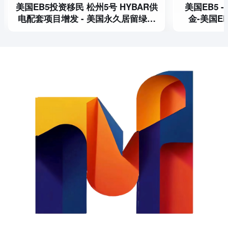
美国EB5投资移民 松州5号 HYBAR供
美国EB5 - 
电配套项目增发 - 美国永久居留绿卡
金-美国E
首选 海霸钢厂乡村项目免排期
择-80万
绿