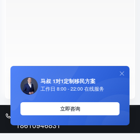
马叔 1对1定制移民方案
美国EB5 - JWP U.S. FUND 美国基金-美国EB-5投
工作日 8:00 - 22:00 在线服务
资移民新政最佳选择-80万美元分散基金模式，2年
获批绿卡，全家一步到位
立即咨询
全国客户服务热线 7*24小时
18610946831