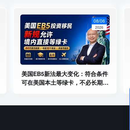
08/06
2026
美国EB5新法最大变化：符合条件
可在美国本土等绿卡，不必长期境
外排队 - 办理美国EB5最该防哪三
类风险？临时绿卡、永久绿卡和本
金退出