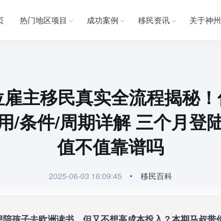
页
热门地区项目
成功案例
移民资讯
关于神州
岗位雇主移民真实全流程揭秘！
用/条件/周期详解 三个月登
值不值靠谱吗
2025-06-03 16:09:45
•
移民百科
想陪孩子去欧洲读书，但又不想高成本投入？本期马叔带