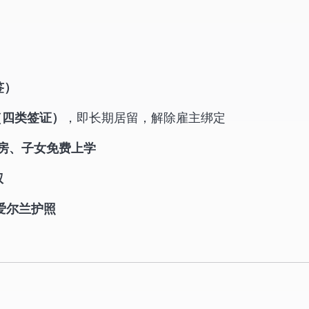
签）
，即长期居留，解除雇主绑定
4（四类签证）
房、子女免费上学
权
爱尔兰护照