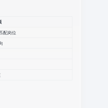
项
匹配岗位
向
证