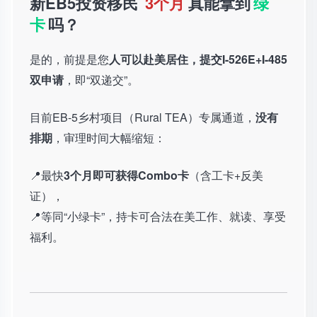
新EB5投资移民
3个月
真能拿到
绿
卡
吗？
是的，前提是您
人可以赴美居住，提交I-526E+I-485
双申请
，即“双递交”。
目前EB-5乡村项目（Rural TEA）专属通道，
没有
排期
，审理时间大幅缩短：
📍最快
3个月即可获得Combo卡
（含工卡+反美
证），
📍等同“小绿卡”，持卡可合法在美工作、就读、享受
福利。