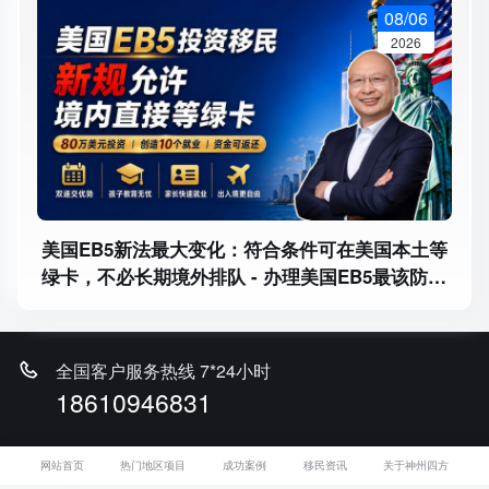
08/06
2026
美国EB5新法最大变化：符合条件可在美国本土等
绿卡，不必长期境外排队 - 办理美国EB5最该防哪
三类风险？临时绿卡、永久绿卡和本金退出
全国客户服务热线 7*24小时
18610946831
马叔微信 1对1免费咨询
网站首页
热门地区项目
成功案例
移民资讯
关于神州四方