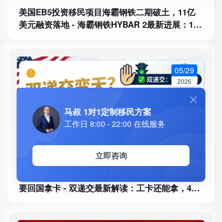
美国EB5投资移民项目海霸钢铁二期破土，11亿
美元融资落地 - 海霸钢铁HYBAR 2最新进展：11
亿美元资金到位，二期扩建启动
05/29
2026
马叔 1对1定制移民方案
工作日 8:00 - 22:00 在线服务
立即咨询
美国EB5政策突变？？双递交还能做，但最后可能
要回国拿卡 - 双递交最新解读：工卡还能拿，485
可能回广州面签