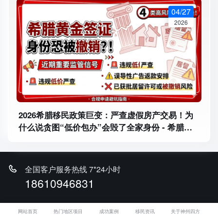
04/27
2026
2026希腊移民政策巨变：严查虚假房产交易！为
什么说贪图“低价包办”会毁了全家身份 - 希腊移
民资产安全：便宜不是底线，合规才是底线！
全国客户服务热线 7*24小时
18610946831
马叔微信 1对1免费咨询
网站首页
热门地区项目
成功案例
移民资讯
关于神州四方