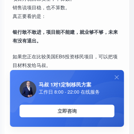
销售说项目稳，也不算数。
真正要看的是：
银行敢不敢进，项目能不能建，就业够不够，未来
有没有退出。
如果您正在比较美国EB5投资移民项目，可以把项
目材料发给马叔。
神州四方会帮您从银行评级、融资结构、建设进
马叔 1对1定制移民方案
度、就业模型和退出逻辑几个角度判断，而不是只
工作日 8:00 - 22:00 在线服务
听项目方自己怎么说。
立即咨询
微信：xiaomage46831
电话：18610946831