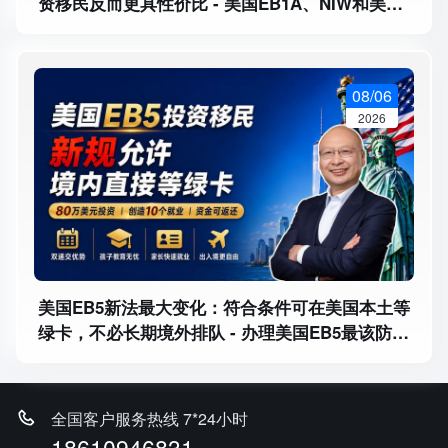
资移民反而更具性价比 - 美国EB1A、NIW和美国
EB5投资移民有什么区别？
08/06
2026
美国EB5新法最大变化：符合条件可在美国本土等
绿卡，不必长期境外排队 - 办理美国EB5最该防哪
三类风险？临时绿卡、永久绿卡和本金退出
全国客户服务热线 7*24小时
18610946831